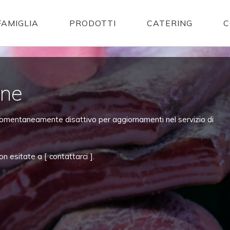
FAMIGLIA
PRODOTTI
CATERING
C
ine
momentaneamente disattivo per aggiornamenti nel servizio di
on esitate a [
contattarci
].